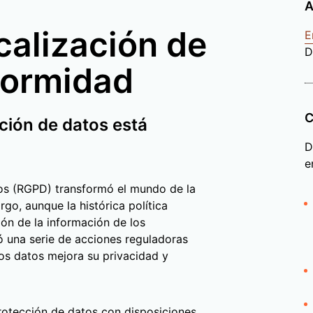
A
ocalización de
E
D
formidad
C
ción de datos está
D
e
os (RGPD) transformó el mundo de la
go, aunque la histórica política
ón de la información de los
 una serie de acciones reguladoras
los datos mejora su privacidad y
protección de datos con disposiciones