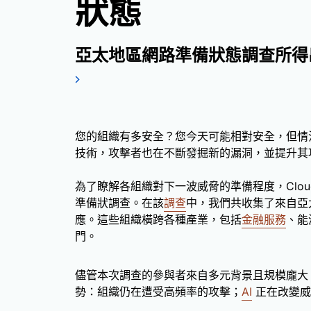
狀態
亞太地區網路準備狀態調查所得
您的組織有多安全？您今天可能相對安全，但情
技術，攻擊者也在不斷發掘新的漏洞，並提升其
為了瞭解各組織對下一波威脅的準備程度，Cloud
準備狀調查。在該
調查
中，我們共收集了來自亞太地
應。這些組織橫跨各種產業，包括
金融服務
、能
門。
儘管本次調查的參與者來自多元背景且規模龐大
勢：組織仍在遭受高頻率的攻擊；
AI
正在改變威