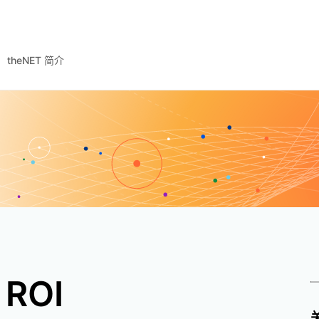
theNET 简介
ROI