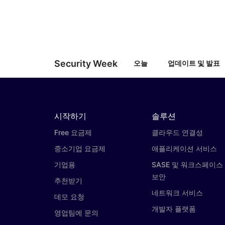
Security Week
오늘
업데이트 및 발표
시작하기
솔루션
Free 요금제
클라우드 연결성
중소기업 요금제
애플리케이션 서비스
기업용
SASE 및 워크스페이스
보안
추천받기
네트워크 서비스
데모 요청
개발자 플랫폼
영업팀에 문의