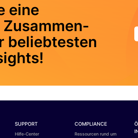
e eine
e Zusammen­
r beliebtesten
sights!
SUPPORT
COMPLIANCE
Ö
I
Hilfe-Center
Ressourcen rund um