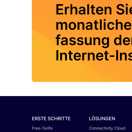
Erhalten Si
monatlich
fassung de
Internet-In
ERSTE SCHRITTE
LÖSUNGEN
Free-Tarife
Connectivity Cloud