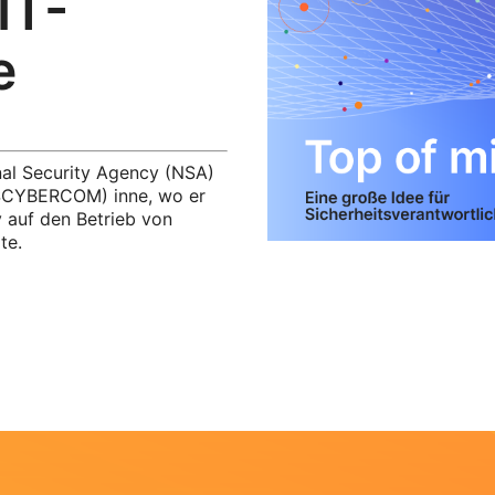
IT-
e
onal Security Agency (NSA)
SCYBERCOM) inne, wo er
 auf den Betrieb von
te.