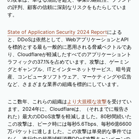
の評判、顧客の信頼に深刻なリスクをもたらしていま
す。
State of Application Security 2024 Report
による
と、DDoSは依然として、WebアプリケーションとAPI
を標的とする最も一般的に悪用される脅威ベクトルであ
り、Cloudflareが軽減したすべてのアプリケーショント
ラフィックの37.1%を占めています。攻撃は、ゲーミン
グとギャンブル、ITとインターネットサービス、暗号資
産、コンピュータソフトウェア、マーケティングや広告
など、さまざまな業界の組織を標的にしています。
ここ数年、これらの組織は
より大規模な攻撃
を受けてい
ます。2024年に、Cloudflareは、（それまでに報告さ
れた）最大のDDoS攻撃を軽減しました。80秒間続いた
この攻撃は、ピーク時には毎秒5.6Tbps、毎秒6億6600
万パケットに達しました。この攻撃は単発的な事件では
なく、進行中の超帯域幅消費DDoS攻撃キャンペーンの