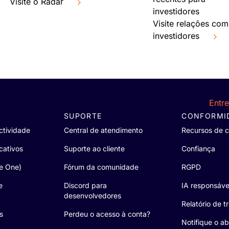
Visite o Radar
investidores
Visite relações com
investidores
Entr
SUPORTE
CONFORMI
tividade
Central de atendimento
Recursos de 
cativos
Suporte ao cliente
Confiança
re One)
Fórum da comunidade
RGPD
e
Discord para
IA responsáve
desenvolvedores
Relatório de t
s
Perdeu o acesso à conta?
Notifique o a