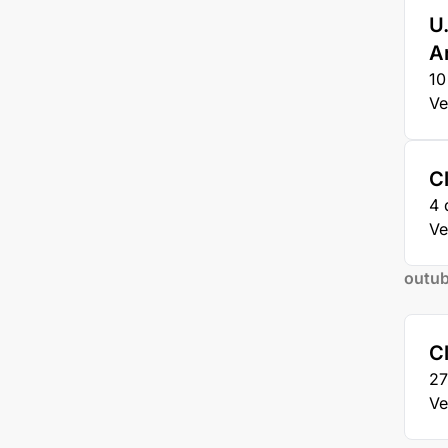
U
A
10
Ve
C
4 
Ve
outub
C
27
Ve