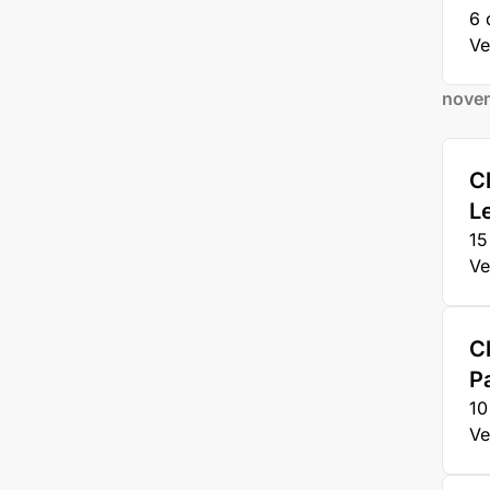
6 
Ve
nove
Cl
L
15
Ve
C
P
10
Ve