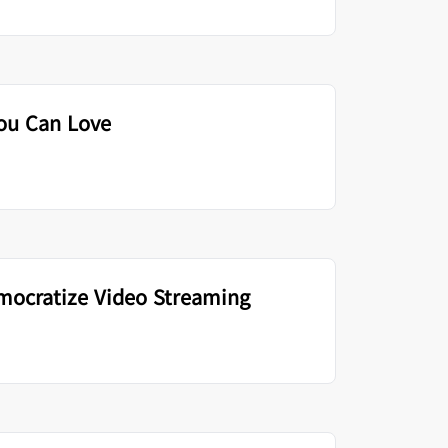
Project Fair Shot
전문가 주도 성공
개발자 Discord
제품 추천받기
Radar
데모
웨비나
지원받기
인터넷 트래픽 및 보
안 동향
You Can Love
데모 요청
emocratize Video Streaming