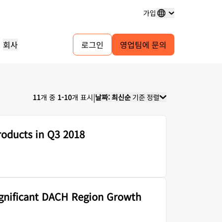
가입
회사
로그인
영업팀에 문의
도메인 등록
프로젝트 살펴보기
셀프 서비스 에이전시 프로그램
분석 보고서
도메인 구매 및 관리
고객 사례
귀사 고객을 위한 셀프서비스 계정 관리
업계 연구 보고서
|
11
개 중
1-10
개 표시
날짜: 최신순
기준 정렬
테스트 드라이브
채용 정보
융 서비스
1.1.1.1
30초 이내의 AI 데모
피어 투 피어 포털
이벤트
펴보기
실시간 가상 워크숍
진행 중인 역할 살펴보기
무료 DNS 확인자
시작을 위한 빠른 가이드
네트워크 트래픽 인사이트
예정된 지역 이벤트
게임
oducts in Q3 2018
학습 센터
리소스
Workers Playground 탐색
신뢰, 개인정보 보호, 규
교육 도구 및 실전 활용 콘텐츠
빌드, 테스트, 배포
규제 준수 정보 및 정책
파트너 검색
제품 가이드
자
Cloudflare Powered+ 파트너와 협력
이스
투명성
개발자 Discord
하여 비즈니스 역량을 강화하세요.
의 주요 서비스 공급자 네
참조 아키텍처
정책 및 공개
커뮤니티 가입
지원
기
분석 보고서
문의
스 생성
ignificant DACH Region Growth
구축 시작
제품 데모 및 투어
커뮤니티 포럼
문서
계정에 접근할 수 없으
 저장
건강
글로벌 서비스