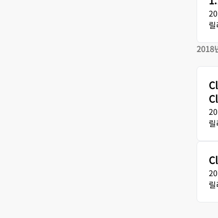
1
2
릴
2018
C
C
2
릴
C
2
릴