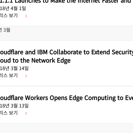
.1.1.1 Launches to Make the Internet Faster and
018년 4월 1일
리스 보기
년 3월
loudflare and IBM Collaborate to Extend Securi
loud to the Network Edge
018년 3월 14일
리스 보기
loudflare Workers Opens Edge Computing to Ev
018년 3월 13일
리스 보기