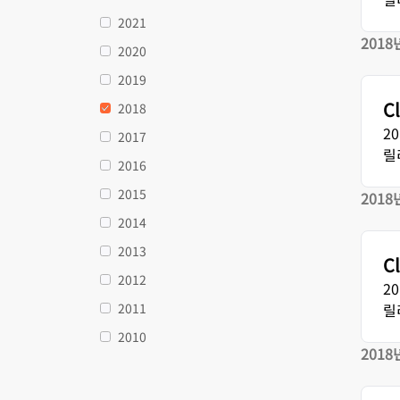
웹 애플리케이션 및 API 보호
금제 및 가격
실행
Galileo 프로젝트
2021
탐색
nterprise 요금제
중소기업 요금제
2018
2020
요금제 및 가격
theNet
2019
디지털 기업을 위한
경영진 인⁠사이트
Workers
Workers KV
C
2018
AI 보안
데이터 규제 준수
서버리스 애플리케이션 구축 및 배포
애플리케이션용 서버리스 키-값
AI 도입
에이전틱 AI 및 생성형 AI 애플리케이
규제 준수를 간소화하고 
2
2017
션 보안 강화
화
릴
2016
2015
2018
2014
2013
C
2012
2
2011
릴
2010
2018