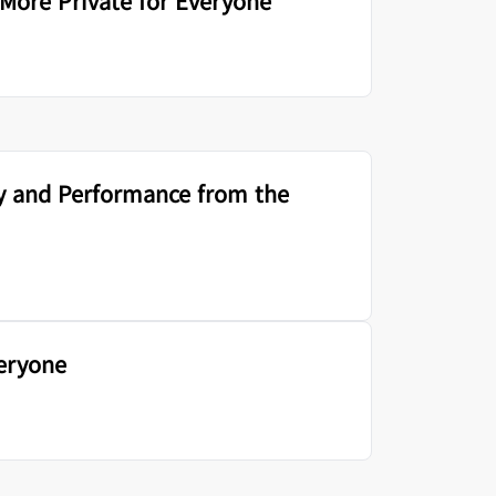
 More Private for Everyone
ty and Performance from the
eryone