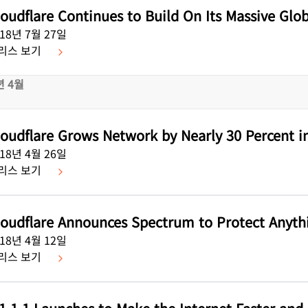
loudflare Continues to Build On Its Massive Glo
018년 7월 27일
리스 보기
년 4월
loudflare Grows Network by Nearly 30 Percent in
018년 4월 26일
리스 보기
loudflare Announces Spectrum to Protect Anythi
018년 4월 12일
리스 보기