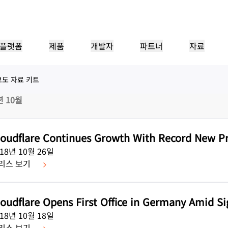
플랫폼
제품
개발자
파트너
자료
보도 자료 키트
파트너 포털
산업 분야
기업
파트너
족
리소스 찾기 및 거래 등록
년 10월
 조직용
Cloudflare 파트너 되기
사례 연구
튜토리얼
투자자 관계
웨비나
참조 아키텍처
언론
애플리케이션 성능
네트워킹
의료
금
보세요
만나보기
Cloudflare로 성공 추진하기
단계별 구축 튜토리얼
투자자 정보
유익한 논의
다이어그램 및 디자인 패턴
최근 뉴스 살
리테일
CDN
L3/4 DDoS 방어
loudflare Continues Growth With Record New Pr
공공 부문
보고서
블로그
호, 안전
DNS
서비스형 방화벽
Cloudflare 연구의 인사이트
기술 심층 탐구 및 제품 뉴스
018년 10월 26일
너
글로벌 시스템 통합업체
서비스 공급
미디어
스토리지 및 데이터베
리스 보기
신뢰하지 않음
규정 준수
스마트 라우팅
네트워크 상호 연결
리소스
네트워크 최신화
re의 기술 파트너십과 통합
대규모 디지털 변환을 원활하게 지원
Cloudflare
정책, 프로세스, 안전
인증 및 규제
보기
트워크 알아보
제품 가이드
Images
D1
Load balancing
스마트 라우팅
커피숍 네트워킹
이미지 변환, 최적화
서버리스 SQL 데이터베이
loudflare Opens First Office in Germany Amid S
참조 아키텍처
솔루션 + 제품 안내서
문서
WAN 최신화
제품 문서
개발자 
Realtime
R2
018년 10월 18일
분석 보고서
및 배포
실시간 오디오/비디오 애플리케이션
값비싼 송신료 없이 데이터
리스 보기
정부 기관
선거