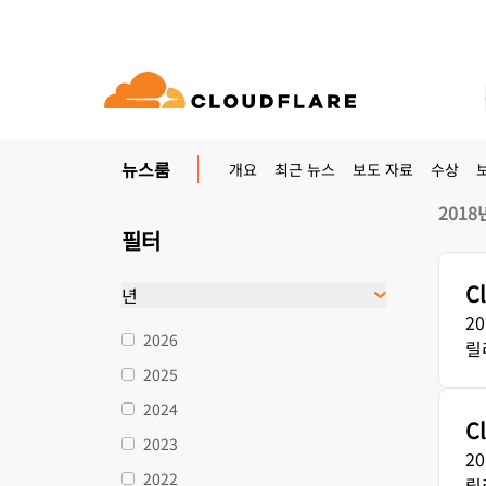
보도 자료
Cloudflare, Inc.에서 배포한 공식 보도 자료
뉴스룸
개요
최근 뉴스
보도 자료
수상
문서
참여
회사 정보
품
파트너 네트워크
우드 연결성
Enterprise
중소
Cloudflare로 성장, 혁신, 고객 요구 충
2018
udflare의 클라우드 연결성은 60여 가지의
대규모 및 중간 규모 조직용
소규모
개발자 라이브러리
데모 + 제품 투어
애플리케이션 데모
리더십
ASE(Cloudflare One)
애플리케이션 보안
킹, 보⁠안, 성능 서비스를 제공합니다.
문서 및 가이드
온디맨드 제품 데모
무엇을 구축할 수 있는지 알아
Cloudflare 리더 
필터
ero Trust 네트워크 액세스
L7 DDoS 방어
C
라이브러리
년
파트너십 유형
제품
신뢰, 개인정보 보
안 웹 게이트웨이
웹 애플리케이션 방화벽
유용한 가이드, 로드맵 등
2
2026
PowerUP 프로그램
기술 파트
인공 지능
컴퓨팅
릴
개인정보 보호
비스형 네트워크 / SD-WAN
API 보안
화
보안 최신화
고객 연결성과 보안을 유지하면서 비
Cloudfla
정책, 데이터, 보호
2025
즈니스 성장시키기
생태계 살펴
구축
AI Gateway
Observability
메일 보안
봇 관리
VPN 교체
2024
AI 애플리케이션 관찰 및 제어
로그, 메트릭, 추적
C
참조 아키텍처
공익
2023
성 보장
피싱 방어
기술 가이드
Workers AI
Workers
2
Cloudflare 네트워크에서 ML 모델
서버리스 애플리케이션 구축 
2022
릴
인도주의