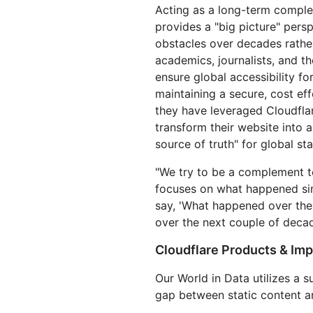
제 및 가격
Cloudflare 네트워크에서 ML 모델
서버리스 애플리케이션 구축 
웹 애플리케이션 및 API 보호
Acting as a long-term comple
Galileo 프로젝트
실행
포
탐색
provides a "big picture" pers
terprise 요금제
중소기업 요금제
obstacles over decades rather
theNet
요금제 및 가격
academics, journalists, and t
디지털 기업을 위한
경영진 인⁠사이트
ensure global accessibility fo
Workers
Workers KV
AI 보안
데이터 규제 준수
maintaining a secure, cost effe
서버리스 애플리케이션 구축 및 배
애플리케이션용 서버리스 키-값
I 도입
에이전틱 AI 및 생성형 AI 애플리케
규제 준수를 간소화하고 
they have leveraged Cloudfla
포
장소
이션 보안 강화
소화
transform their website into a
source of truth" for global stat
"We try to be a complement t
focuses on what happened sin
say, 'What happened over the
over the next couple of dec
Cloudflare Products & Imp
Our World in Data utilizes a s
gap between static content an