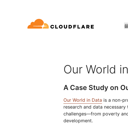
문서
참여
회사 정보
품
파트너 네트워크
우드 연결성
Enterprise
중소기
Cloudflare로 성장, 혁신, 고객 요구 
dflare의 클라우드 연결성은 60여 가지
대규모 및 중간 규모 조직
소규모 
개발자 라이브러리
데모 + 제품 투어
애플리케이션 데모
리더십
E(Cloudflare One)
애플리케이션 보안
워킹, 보⁠안, 성능 서비스를 제공합니
용
문서 및 가이드
온디맨드 제품 데모
무엇을 구축할 수 있는지 알아
Cloudflare 리더
Our World i
요
ro Trust 네트워크 액세스
L7 DDoS 방어
라이브러리
파트너십 유형
신뢰, 개인정보 
안 웹 게이트웨이
웹 애플리케이션 방화벽
유용한 가이드, 로드맵 등
제품
A Case Study on Ou
PowerUP 프로그램
기술 파트
개인정보 보호
스형 네트워크 / SD-WAN
API 보안
고객 연결성과 보안을 유지하면서
Cloudfla
인공 지능
컴퓨팅
화
보안 최신화
정책, 데이터, 보호
비즈니스 성장시키기
합 생태계 
Our World in Data
is a non-pr
구축
메일 보안
봇 관리
research and data necessary 
AI Gateway
Observability
VPN 교체
참조 아키텍처
challenges—from poverty and 
AI 애플리케이션 관찰 및 제어
로그, 메트릭, 추적
공익
기술 가이드
성 보장
피싱 방어
development.
Workers AI
Workers
인도주의