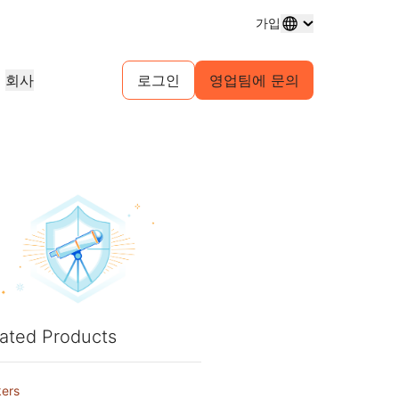
가입
회사
로그인
영업팀에 문의
도메인 등록
프로젝트 살펴보기
셀프 서비스 에이전시 프로그램
분석 보고서
도메인 구매 및 관리
고객 사례
귀사 고객을 위한 셀프서비스 계정 관
업계 연구 보고서
리
테스트 드라이브
채용 정보
 서비스
1.1.1.1
30초 이내의 AI 데모
이벤트
살펴보기
실시간 가상 워크숍
진행 중인 역할 살펴보기
피어 투 피어 포털
무료 DNS 확인자
시작을 위한 빠른 가이드
예정된 지역 이벤트
게임
네트워크 트래픽 인사이트
학습 센터
리소스
Workers Playground 탐색
신뢰, 개인정보 보호, 규
교육 도구 및 실전 활용 콘텐츠
빌드, 테스트, 배포
규제 준수 정보 및 정책
제품 가이드
파트너 검색
자
투명성
개발자 Discord
Cloudflare Powered+ 파트너와 협
의 주요 서비스 공급자
스
참조 아키텍처
정책 및 공개
커뮤니티 가입
력하여 비즈니스 역량을 강화하세요.
지원
보기
분석 보고서
문의
ated Products
구축 시작
 생성
제품 데모 및 투어
커뮤니티 포럼
문서
계정에 접근할 수 없으
ers
건강
글로벌 서비스