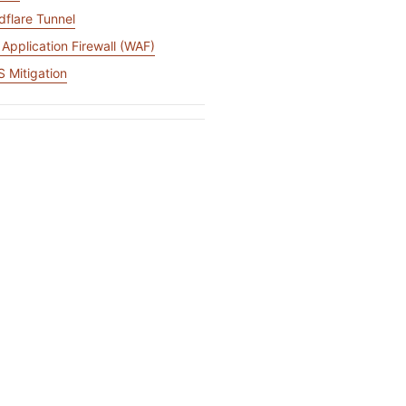
저장
Project Fair Shot
전문가 주도 성공
개발자 Discord
dflare Tunnel
Application Firewall (WAF)
제품 추천받기
Radar
데모
웨비나
 Mitigation
지원받기
인터넷 트래픽 및
보안 동향
 요청