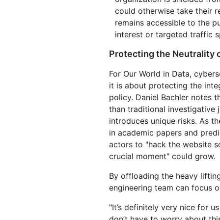
could otherwise take their re
remains accessible to the pu
interest or targeted traffic s
Protecting the Neutrality 
For Our World in Data, cyberse
it is about protecting the int
policy. Daniel Bachler notes t
than traditional investigative 
introduces unique risks. As th
in academic papers and predic
actors to "hack the website s
crucial moment" could grow.
By offloading the heavy liftin
engineering team can focus on
"It’s definitely very nice for
don’t have to worry about this.