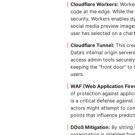
Cloudflare Workers:
Workers
code at the edge. While the s
security, Workers enables 
social media preview images 
user has selected on a chart
Cloudflare Tunnel:
This cre
Data’s internal origin server
access admin tools securely
keeping the "front door" to 
users.
WAF (Web Application Firew
of protection against applic
is a critical defense agains
actors might attempt to co
points that influence predic
DDoS Mitigation:
By sitting
organization is shielded fro