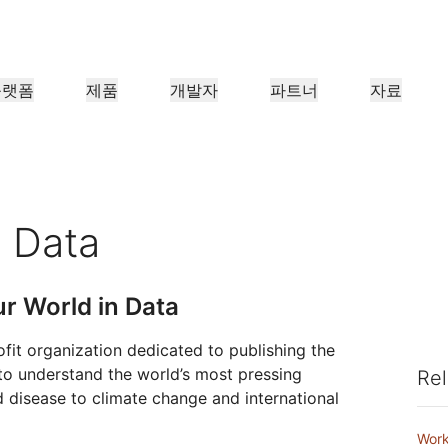
플랫폼
제품
개발자
파트너
자료
파트너 포털
업
파트너
산업 분야
충족
리소스 찾기 및 거래 등록
조직용
Cloudflare 파트너 되기
사례 연구
튜토리얼
투자자 관계
웨비나
참조 아키텍처
언론
애플리케이션 성능
네트워킹
의료
금융
보세
 만나보기
Cloudflare로 성공 추진하기
단계별 구축 튜토리얼
투자자 정보
유익한 논의
다이어그램 및 디자인 패턴
최근 뉴스 
n Data
리테일
CDN
L3/4 DDoS 방어
공공 부문
보고서
블로그
보호, 안전
DNS
서비스형 방화벽
Cloudflare 연구의 인사이트
기술 심층 탐구 및 제품 뉴스
r World in Data
너
글로벌 시스템 통합업체
서비스 공급
신뢰하지 않음
규정 준수
스마트 라우팅
네트워크 상호 연결
리소스
re의 기술 파트너십과 통
대규모 디지털 변환을 원활하게 지
Cloudflare
미디어
스토리지 및 데이터베이
네트워크 최신화
정책, 프로세스, 안전
인증 및 규제
살펴보기
원
네트워크 알아
ofit organization dedicated to publishing the
제품 가이드
Load balancing
스마트 라우팅
to understand the world’s most pressing
Rel
Images
D1
커피숍 네트워킹
참조 아키텍처
솔루션 + 제품 안내서
문서
disease to climate change and international
이미지 변환, 최적화
서버리스 SQL 데이터베이스
제품 문서
개발자 
WAN 최신화
분석 보고서
Realtime
R2
Work
정부 기관
선거