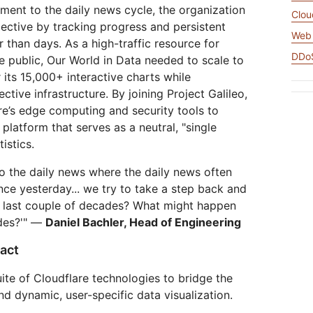
및 배
실시간 오디오/비디오 애플리케이
값비싼 송신료 없이 데이터 
네트워크 보호
ment to the daily news cycle, the organization
Athenian 프로젝트
Cloudflare for Campaigns
Clou
션 구축
pective by tracking progress and persistent
참여
개별 요금제
요금제 비교
Web 
 than days. As a high-traffic resource for
Cloudflare TV
Cloudforce
이벤트
DDoS
he public, Our World in Data needed to scale to
혁신적인 시리즈 및
One
워크숍
이벤트
r its 15,000+ interactive charts while
위협 연구 및 운영
R2
포스트 퀀텀 암호화
ctive infrastructure. By joining Project Galileo,
 저
값비싼 송신료 없이 데이터 저장
위험을 최
데이터 보호 및 규제 준수 표준 충
re’s edge computing and security tools to
족
데모
 platform that serves as a neutral, "single
istics.
o the daily news where the daily news often
ce yesterday... we try to take a step back and
 last couple of decades? What might happen
ades?'" —
Daniel Bachler, Head of Engineering
act
uite of Cloudflare technologies to bridge the
d dynamic, user-specific data visualization.