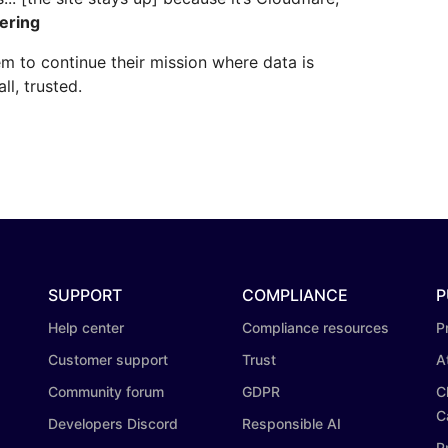
ering
m to continue their mission where data is
ll, trusted.
SUPPORT
COMPLIANCE
P
Help center
Compliance resources
P
Customer support
Trust
A
Community forum
GDPR
C
C
Developers Discord
Responsible AI
P