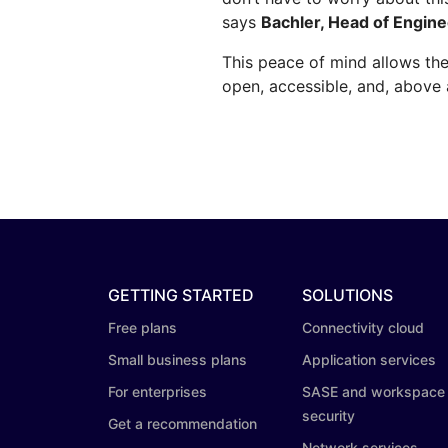
says
Bachler, Head of Engine
This peace of mind allows the
open, accessible, and, above a
GETTING STARTED
SOLUTIONS
Free plans
Connectivity cloud
Small business plans
Application services
For enterprises
SASE and workspace
security
Get a recommendation
Network services