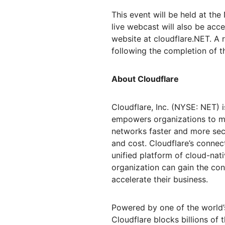
Workers AI
Workers
us
Protégete contra el phishing
Moderni
Guías técnicas
Ejecuta modelos de
Crea e implementa
This event will be held at t
Y PRECIOS
aprendizaje automático en
aplicaciones sin servidor
Protege tu aplicaciones web y tus API
Protege 
live webcast will also be acce
nuestra red
 web
Planes para pequeñas
website at cloudflare.NET. A r
terprise
EXPLORAR
Planes indi
empresas
following the completion of t
th
PLANES Y PRECIOS
Inf
About Cloudflare
est
Workers
Workers KV
em
Crea e implementa aplicaciones
Almacén de clave-valor sin
dig
sin servidor
servidor para aplicaciones
Seguridad de IA
Cumplimiento de los datos
Cloudflare, Inc. (NYSE: NET) 
Protege las aplicaciones de IA
Optimiza el cumplimiento
empowers organizations to ma
generativa y agéntica
normativo y minimiza el riesgo
networks faster and more sec
and cost. Cloudflare’s connect
unified platform of cloud-nat
organization can gain the con
accelerate their business.
Powered by one of the world’
Cloudflare blocks billions of t