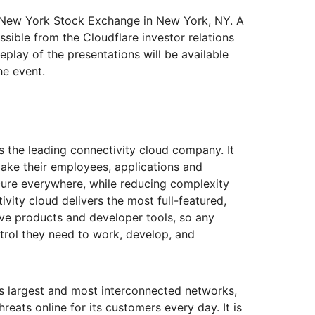
Realtime
za tu WAN
Documentación del producto
Proyecto Galileo
Proyecto Athenian
Cloudflare 
Crea aplicaciones de audio y
R2
he New York Stock Exchange in New York, NY. A
Informes de analistas
Serv
video en tiempo real
Almacena datos sin costosa
tu red
ssible from the Cloudflare investor relations
Logro
tarifas de salida
eplay of the presentations will be available
viduales
Compara planes
Eventos
he event.
eNET
Cloudflare TV
Clou
Eventos
ormación
Series y eventos
One
ratégica para
innovadores
Demostraciones
Inves
R2
presas
opera
Almacena datos sin costosas
Seminarios web
itales
sobr
tarifas de salida
Criptografía poscuántica
is the leading connectivity cloud company. It
Talleres
Protege los datos y cumple con
ke their employees, applications and
los estándares de cumplimiento
ure everywhere, while reducing complexity
normativo
ivity cloud delivers the most full-featured,
Solicitar una dem
ive products and developer tools, so any
trol they need to work, develop, and
s largest and most interconnected networks,
hreats online for its customers every day. It is