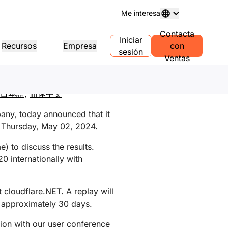
Me interesa
Contacta
 2024
Iniciar
Recursos
Empresa
con
sesión
Ventas
stro de dominios
Descubre proyectos
Programa de autoservicio
Informes de
a y gestión de dominios
Historias de nuestros clientes
Informes de e
para agencias
日本語
,
简体中文
Prensa
Versión de prueba
Empleo
Gestiona las cuentas de
autoservicio de tus clientes
Demo de IA en 30 segundos
Eventos
o
s
Consulta noticias recientes
Talleres virtuales en directo
Consulta los puestos disponibles
any, today announced that it
ución DNS gratuita
Guía rápida para empezar
Próximos eve
on Thursday, May 02, 2024.
Portal punto a punto
Información sobre el tráfico de t
rsos
Descubre Workers
Confianza, 
red
e) to discuss the results.
Playground
conformid
s de producto
Centro de aprendizaje
Crea, prueba e implementa
Información y 
0 internationally with
Cumplimiento
Transparencia
novedades
Herramientas educativas y
Proveedores de servicios
conformidad
tecturas de referencia
 de
contenido práctico
Certificación y regulación
Política y divulgaciones
Descubre nuestra red de
Discord para
Encontrar socio
valiosos proveedores de
Saca el máximo partido a tu
mes de analistas
desarrolladores
t cloudflare.NET. A replay will
servicios
negocio - Conecta con los socio
Soporte
Únete a la comunidad
de Cloudflare Powered+.
or approximately 30 days.
s y recorridos de
Te ayudam
uctos
QL
Empezar
tion with our user conference
Foro de la 
Documentación
Salud
ia