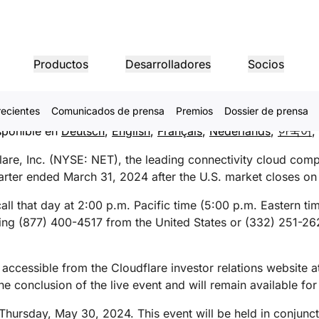
es Dates of First Quarter
Productos
Desarrolladores
Socios
nd Investor Day
recientes
Comunicados de prensa
Premios
Dossier de prensa
INFORMACIÓN DE LA EMPRESA
Regi
Portal de socios
Sectores
Compr
sponible en
Deutsch
,
English
,
Français
,
Nederlands
,
한국어
,
Socio
ace las
Encuentra recursos y
to de
Redes
dos por los
Liderazgo
Tutoriales
Casos prácticos
Relaciones con inversores
Arquitectura de referencia
Seminarios web
ientes con
registra acuerdos
¡Hazte socio de
Servicios sanitarios
nes
1.1.1.1
Conoce a nuestros líderes
Tutoriales de creación paso a
Cloudflare, la clave del éxito
Información para inversores
Diagramas y patrones de diseñ
Debates interesante
Cloudflare!
are, Inc. (NYSE: NET), the leading connectivity cloud comp
paso
Resol
e productos
Protección DDoS de
Servicios financieros
st quarter ended March 31, 2024 after the U.S. market closes 
capas 3 y 4
Minoristas
Recu
CONFIANZA, PRIVACIDAD Y SEGURIDAD
all that day at 2:00 p.m. Pacific time (5:00 p.m. Eastern tim
Videojuegos
Firewall como servicio
Guía
Informes
Blog
aling (877) 400-4517 from the United States or (332) 251-262
Privacidad
Confianza
Sector público
 de ruta y
Información a partir de las
Análisis técnicos y 
Socios tecnológicos
Integradores de sistemas
Arqui
to inteligente
Interconexión de redes
Contenido multimedia
Almacenamiento y base
investigaciones de Cloudflare
de productos
Política, datos y protección
Política, proceso y seguridad
Explora nuestro ecosistema de
globales
datos
socios e integradores
Impulsa una transformación
Infor
za tus redes
 accessible from the Cloudflare investor relations website a
ncing
tecnológicos
Enrutamiento inteligente
digital eficaz a gran escala
Images
Recursos
he conclusion of the live event and will remain available f
Demo
eos
Transforma y optimiza
D1
INTERÉS PÚBLICO
Guías de producto
imágenes
de "red de cafetería"
prod
Desarrolla bases de datos S
sin servidor
 Thursday, May 30, 2024. This event will be held in conjunc
 referencia
Guías de soluciones y productos
Asistencia humanitaria
Sector público
Elecciones
Arquitecturas de referenc