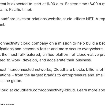
Realtime
iza tu WAN
nt is expected to start at 9:00 a.m. Eastern time (6:00 a.m
Documentación de productos
Proyecto Galileo
Proyecto Athenian
Cloudflare F
Crea aplicaciones de audio y
R2
Informes de analistas
Campaigns
a.m. Pacific time).
Serv
vídeo en tiempo real
Almacena datos sin costosa
tu red
Éxito
tarifas de salida
oudflare investor relations website at cloudflare.NET. A rep
viduales
Comparar planes
Participa
ent.
eNET
Cloudflare TV
Clou
Eventos
ormación
Series y eventos
One
ratégica para
innovadores
Demostraciones
Inves
R2
resas
opera
or
Almacena datos sin costosas
connectivity cloud company on a mission to help build a bet
Seminarios web
tales
sobre
s
tarifas de salida
lications and networks faster and more secure everywhere,
Criptografía poscuántica
Talleres
Protege los datos y cumple con
s the most full-featured, unified platform of cloud-native p
las normas de conformidad.
eed to work, develop, and accelerate their business.
Solicita una dem
st interconnected networks, Cloudflare blocks billions of t
izations – from the largest brands to entrepreneurs and small
s the globe.
cloud at
cloudflare.com/connectivity-cloud
. Learn more abou