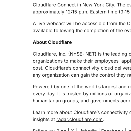
Workers AI
Desarrolla e implementa
us
Protégete contra el phishing
Modern
Cloudflare Connect in New York City. The eve
Guías técnicas
Ejecuta modelos de
aplicaciones sin servidor
Y PRECIOS
approximately 12:15 p.m. Eastern time (9:15 
aprendizaje automático en
Protege las aplicaciones web y las API
Protege 
nuestra red
Planes para pequeñas
A live webcast will be accessible from the Cl
terprise
EXPLORA
Planes indi
empresas
available following the completion of the ev
th
PLANES Y PRECIOS
Inf
About Cloudflare
est
Workers
Workers KV
emp
Desarrolla e implementa
Almacén de pares clave-val
Cloudflare, Inc. (NYSE: NET) is the leading 
digi
aplicaciones sin servidor
sin servidor para aplicacione
organizations to make their employees, app
Seguridad de la IA
Conformidad de los datos
Protección de aplicaciones de IA
Mejora la conformidad y
cost. Cloudflare’s connectivity cloud deliver
agéntica e IA generativa
minimiza el riesgo.
any organization can gain the control they n
Powered by one of the world’s largest and mo
every day. It is trusted by millions of organ
humanitarian groups, and governments acros
Learn more about Cloudflare’s connectivity 
insights at
radar.cloudflare.com
.