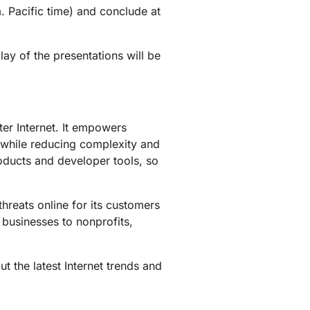
. Pacific time) and conclude at
Documentación para desarrolladores
or
Project Fair Shot
¿Has perdid
icios globales
cuenta?
s
 guiado por expertos
Discord par
lay of the presentations will be
Ayúdame a elegir
dforce
Radar
Te 
Tendencias del
tráfico y la
tigaciones y
seguridad en
ciones
ter Internet. It empowers
Internet
 amenazas
 while reducing complexity and
roducts and developer tools, so
o
hreats online for its customers
 businesses to nonprofits,
t the latest Internet trends and