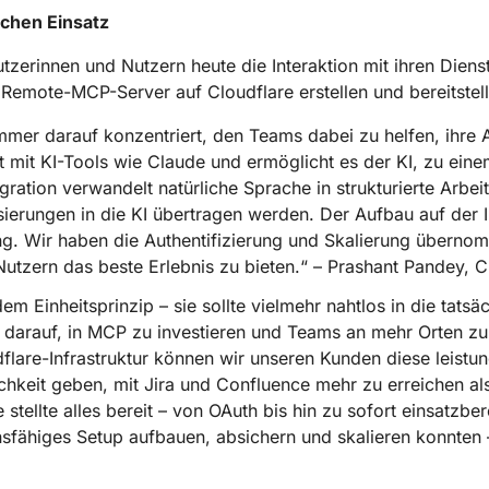
ichen Einsatz
zerinnen und Nutzern heute die Interaktion mit ihren Diens
Remote-MCP-Server auf Cloudflare erstellen und bereitstell
mer darauf konzentriert, den Teams dabei zu helfen, ihre A
mit KI-Tools wie Claude und ermöglicht es der KI, zu ein
ration verwandelt natürliche Sprache in strukturierte Arbei
sierungen in die KI übertragen werden. Der Aufbau auf der I
lung. Wir haben die Authentifizierung und Skalierung übern
utzern das beste Erlebnis zu bieten.“ – Prashant Pandey, C
em Einheitsprinzip – sie sollte vielmehr nahtlos in die tat
 darauf, in MCP zu investieren und Teams an mehr Orten zu 
flare-Infrastruktur können wir unseren Kunden diese leistun
chkeit geben, mit Jira und Confluence mehr zu erreichen al
 stellte alles bereit – von OAuth bis hin zu sofort einsat
ionsfähiges Setup aufbauen, absichern und skalieren konnte