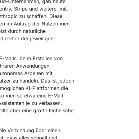
Jetzt entwickeln
oud-Unternehmen, gab heute
e Dienste
Kontozugang verlore
ntry, Stripe und weitere, mit
Gesundheit
ich unter Leitung von
aigns
Project Fair Shot
thropic zu schaffen. Diese
n
Entwickler-Discord
ten im Auftrag der Nutzerinnen
ne
Radar
zt durch natürliche
tscheidungshilfe
chung
Internet-Traffic
Hilfe holen
n
und
irekt in der jeweiligen
Sicherheitstrends
 E-Mails, beim Erstellen von
mehreren Anwendungen,
autonomes Arbeiten mit
utzer zu handeln. Das ist jedoch
möglichen KI-Plattformen die
 können so etwa eine E-Mail
sistenten je zu verlassen.
ellte aber eine große technische
die Verbindung über einen
t, dass alles schnell und