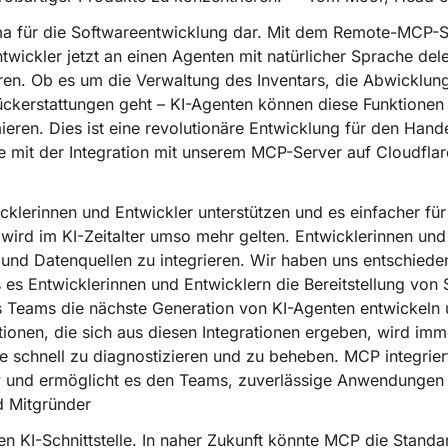
a für die Softwareentwicklung dar. Mit dem Remote-MCP-S
wickler jetzt an einen Agenten mit natürlicher Sprache dele
ren. Ob es um die Verwaltung des Inventars, die Abwicklun
ückerstattungen geht – KI-Agenten können diese Funktione
ren. Dies ist eine revolutionäre Entwicklung für den Hande
e mit der Integration mit unserem MCP-Server auf Cloudfla
klerinnen und Entwickler unterstützen und es einfacher für
s wird im KI-Zeitalter umso mehr gelten. Entwicklerinnen un
und Datenquellen zu integrieren. Wir haben uns entschiede
ss es Entwicklerinnen und Entwicklern die Bereitstellung von 
ss Teams die nächste Generation von KI-Agenten entwickeln 
ionen, die sich aus diesen Integrationen ergeben, wird imme
 schnell zu diagnostizieren und zu beheben. MCP integrier
w und ermöglicht es den Teams, zuverlässige Anwendungen ei
d Mitgründer
n KI-Schnittstelle. In naher Zukunft könnte MCP die Stand