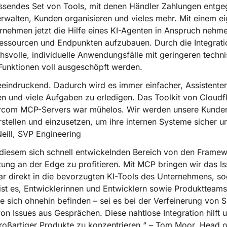
ssendes Set von Tools, mit denen Händler Zahlungen entg
erwalten, Kunden organisieren und vieles mehr. Mit einem 
nehmen jetzt die Hilfe eines KI-Agenten in Anspruch nehme
ssourcen und Endpunkten aufzubauen. Durch die Integrati
svolle, individuelle Anwendungsfälle mit geringeren techn
Funktionen voll ausgeschöpft werden.
eeindruckend. Dadurch wird es immer einfacher, Assistente
n und viele Aufgaben zu erledigen. Das Toolkit von Cloudfl
ntercom MCP-Servers war mühelos. Wir werden unsere Kunde
tellen und einzusetzen, um ihre internen Systeme sicher un
eill, SVP Engineering
n diesem sich schnell entwickelnden Bereich von den Fram
tung an der Edge zu profitieren. Mit MCP bringen wir das I
r direkt in die bevorzugten KI-Tools des Unternehmens, s
 ist es, Entwicklerinnen und Entwicklern sowie Produktteams 
e sich ohnehin befinden – sei es bei der Verfeinerung von 
on Issues aus Gesprächen. Diese nahtlose Integration hilft 
großartiger Produkte zu konzentrieren.“ – Tom Moor, Head 