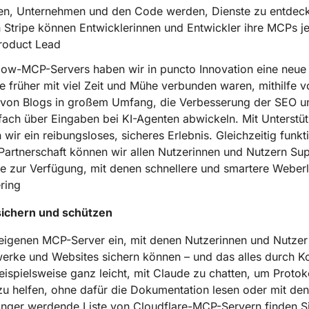
chen, Unternehmen und den Code werden, Dienste zu entdeck
 Stripe können Entwicklerinnen und Entwickler ihre MCPs je
Product Lead
low-MCP-Servers haben wir in puncto Innovation eine neue 
e früher mit viel Zeit und Mühe verbunden waren, mithilfe 
 von Blogs in großem Umfang, die Verbesserung der SEO und
ach über Eingaben bei KI-Agenten abwickeln. Mit Unterstüt
 ein reibungsloses, sicheres Erlebnis. Gleichzeitig funktio
r Partnerschaft können wir allen Nutzerinnen und Nutzern Su
ge zur Verfügung, mit denen schnellere und smartere Weber
ring
sichern und schützen
e eigenen MCP-Server ein, mit denen Nutzerinnen und Nutz
erke und Websites sichern können – und das alles durch Ko
beispielsweise ganz leicht, mit Claude zu chatten, um Protok
 helfen, ohne dafür die Dokumentation lesen oder mit den
länger werdende Liste von Cloudflare-MCP-Servern finden Si