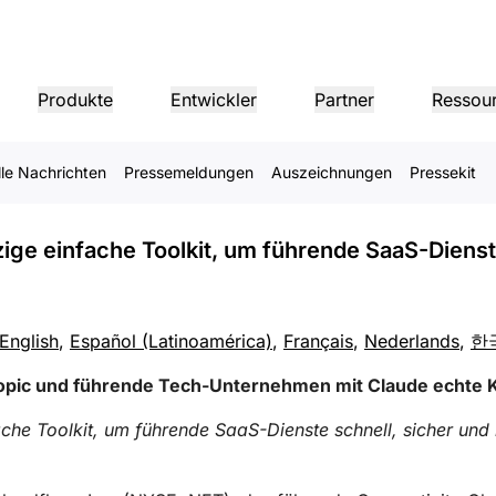
flare ermöglichen Anthropi
Produkte
Entwickler
Partner
Ressou
ernehmen mit Claude echt
gen
lle Nachrichten
Pressemeldungen
Auszeichnungen
Pressekit
ERNEHMENSINFOS
Domain
Partner-Portal
Branchen
Domains
Partner
,
Ressourcen finden und
en
dership
Tutorials
Kundenreferenzen
Anlegerbeziehungen
Referenz-Architektur
Webinare
Pre
Werden Sie Cloudflare-
Angebote registrieren
sperformance
Netzwerke
Gesundheitswesen
Partner
1.1.1.1
tellung unseres
Schritt-für-Schritt-
Mit Cloudflare zum Erfolg
Informationen für Anleger
Diagramme und Designmuster
Aufschlussreiche Diskussionen
Aktu
llen.
nzige einfache Toolkit, um führende SaaS-Dienst
ungsteams
Entwicklungsleitfäden
Kostenl
Finanzdienstleistungen
DDoS-Schutz auf L3/4
Einzelhandel
Berichte
Blog
Weiter
ps
Erkenntnisse aus der Forschung
Technische Vertiefungen und
Firewall as a Service
Gaming
TRAUEN, DATENSCHUTZ UND SICHERHEIT
Produk
von Cloudflare
Produktneuigkeiten
English
,
Español (Latinoamérica)
,
Français
,
Nederlands
,
한
Öffentlicher Sektor
ogiepartner
Globale Systemintegratoren
Service-P
ng
Netzwerk-Interconnection
Medien
Speicher und Datenbank
Refere
enschutz
Vertrauen
Com
n Sie unser Ökosystem
Unterstützen Sie eine nahtlose,
Entdecken 
hropic und führende Tech-Unternehmen mit Claude echte
tlinien, Daten und Schutz
Richtlinien, Prozess und
Zert
ologie-Partnern und
groß angelegte digitale
von geschät
Analys
kmodernisierung
ing
Smart Routing
Sicherheit
onen
Transformation
Providern
Images
D1
Weitere Informationen
fache Toolkit, um führende SaaS-Dienste schnell, sicher un
Bilder transformieren &
Erstellen Sie serverlose SQL-
Produk
Lösungs- & Produktleitfäden
Doku
Shop-Networking
optimieren
Datenbanken
Produktleitfaden
Rundg
Produktdokumentation
Dokum
ENTLICHES INTERESSE
Referenz-Architekturen