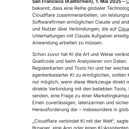
Workers
San Francisco (Kalifornien), 1. Mai 2025 –
C
en
Phishing-Schutz
WAN-Mo
ML-Modelle in unserem
Netzwerk ausführen
Serverlose Apps
bekannt, dass eine Reihe globaler Technologi
Huma
D PREISE
erstellen/bereitstellen
Schutz von Webanwendungen und
Netzwer
KENNENLERNEN
Proje
Cloudflare zusammenarbeiten, um leistungss
APIs
Softwarefirmen ermöglichen Claude und ander
Tarife
KMU-Tarife
Tarife für Pr
theNET
und Nutzer über Verbindungen, die auf
Clou
TARIFE UND PREISE
Erkenntnisse f
das digitale
Unterhaltungen mit Claude Aufgaben erledige
Unternehmen
Workers
Workers KV
Anwendung arbeiten zu müssen.
Serverlose Apps erstellen &
Serverloser Schlüssel-Werte-
bereitstellen
Speicher für Apps
Schon zuvor hat KI die Art und Weise verände
KI-Sicherheit
Datenkonformität
Sichern Sie agentenbasierte KI-
Compliance optimieren und
Quellcode und beim Analysieren von Daten.
und GenAI-Anwendungen
Risiken minimieren
Registerkarten und Tools hin und her wechs
agentenbasierter KI zu ermöglichen, sollten 
nur möglich, wenn diese Werkzeuge direkt m
direkte Verbindung mit den beliebten Tools,
senden, eine Frage zu einer Marketingkampa
Einen zuverlässigen, latenzarmen und sichere
Herausforderung dar – insbesondere in glo
„Cloudflare verbindet KI mit der Welt“, sag
Browser, eine App oder einen KI-Assistenten 