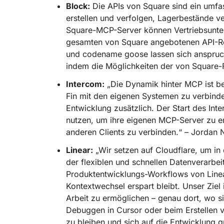
Block:
Die APIs von Square sind ein umfa
erstellen und verfolgen, Lagerbestände v
Square-MCP-Server können Vertriebsunter
gesamten von Square angebotenen API-Re
und codename goose lassen sich anspruch
indem die Möglichkeiten der von Square-
Intercom:
„Die Dynamik hinter MCP ist b
Fin mit den eigenen Systemen zu verbinde
Entwicklung zusätzlich. Der Start des I
nutzen, um ihre eigenen MCP-Server zu ers
anderen Clients zu verbinden.“ – Jordan N
Linear:
„Wir setzen auf Cloudflare, um i
der flexiblen und schnellen Datenverarbei
Produktentwicklungs-Workflows von Linea
Kontextwechsel erspart bleibt. Unser Ziel
Arbeit zu ermöglichen – genau dort, wo si
Debuggen in Cursor oder beim Erstellen v
zu bleiben und sich auf die Entwicklung 