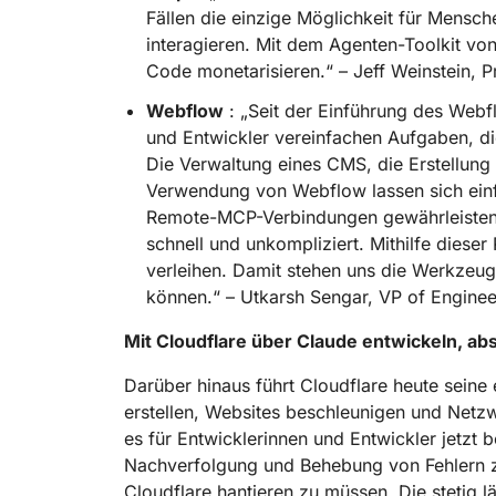
Fällen die einzige Möglichkeit für Mens
interagieren. Mit dem Agenten-Toolkit von
Code monetarisieren.“ – Jeff Weinstein, 
Webflow
: „Seit der Einführung des Webf
und Entwickler vereinfachen Aufgaben, di
Die Verwaltung eines CMS, die Erstellung
Verwendung von Webflow lassen sich einf
Remote-MCP-Verbindungen gewährleisten wir
schnell und unkompliziert. Mithilfe diese
verleihen. Damit stehen uns die Werkzeu
können.“ – Utkarsh Sengar, VP of Enginee
Mit Cloudflare über Claude entwickeln, ab
Darüber hinaus führt Cloudflare heute sein
erstellen, Websites beschleunigen und Netzw
es für Entwicklerinnen und Entwickler jetzt 
Nachverfolgung und Behebung von Fehlern zu
Cloudflare hantieren zu müssen. Die stetig 