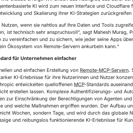
agentenbasierte KI wird zum neuen Interface und Cloudflare f
ntwicklung und Skalierung ihrer KI-Strategien zurückgreifen
utzen, wenn sie nahtlos auf Ihre Daten und Tools zugreif
uen, ist technisch sehr anspruchsvoll“, sagt Mahesh Murag,
se zu vereinfachen und zu sichern, wie jeder seine Apps üb
ein Ökosystem von Remote-Servern ankurbeln kann.“
ndard für Unternehmen einfacher
hnellen und einfachen Erstellung von
Remote-MCP-Servern
.
tarker KI-Erlebnisse für ihre Nutzerinnen und Nutzer konzent
hropic entwickelten quelloffenen
MCP
-Standards auseinand
eicht erstellen lassen. Komplexe Authentifizierungs- und Au
iten zur Einschränkung der Berechtigungen von Agenten und 
rde und welche Maßnahmen ergriffen wurden. Der Aufbau und
nicht Wochen, sondern Tage, und wird durch das globale N
ässige und reibungslos funktionierende KI-Erlebnisse für Ku