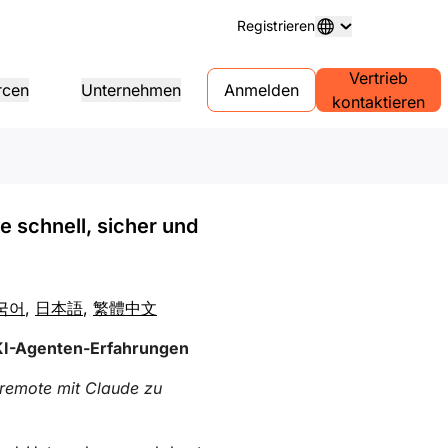
Registrieren
c und
Vertrieb
rcen
Unternehmen
Anmelden
kontaktieren
e KI-
registrierung
Projekte entdecken
Self-Serve-
Analyseberichte
 kaufen und verwalten
Anwendungsbeispiele aus der
Berichte von Branchena
Agenturprogramm
Praxis
sse
Testbetrieb
Stellenausschreibungen
Verwalten Sie Self-Serve-Konten
für Ihre Kunden
Ereignisse
elle Nachrichten entdecken
Virtuelle Live-Workshops
Offene Stellen erkunden
e schnell, sicher und
KI-Demo in 30 Sekunden
ose DNS-Auflösung
Kommende regionale Ev
Schnellstart-Guide
Peer-to-Peer-Portal
Learning Center
Traffic-Einblicke für Ihr Netzwerk
e Informationen
Vertrauen, Datensc
Erkunden Sie den Workers
Lerntools und praktische
Compliance
tleitfaden
Ratgeber
국어
,
日本語
Playground
,
繁體中文
Compliance-Information
rovider
Entwickeln, testen und
Richtlinien
Einen Partner finden
nz-Architekturen
pliance
Transparenz
bereitstellen
Sie unser Netzwerk
 KI-Agenten-Erfahrungen
Steigern Sie Ihr Geschäft –
ifizierung und Regulierung
Richtlinien und Hinweise
zten Service-
vernetzen Sie sich mit Cloudflare
eberichte
Entwickler-Discord
Powered+ Partnern.
Support
d remote mit Claude zu
Werden Sie Teil der Community
tdemonstrationen und
Kontakt
mentation
änge
entation für Entwickler
Community-Forum